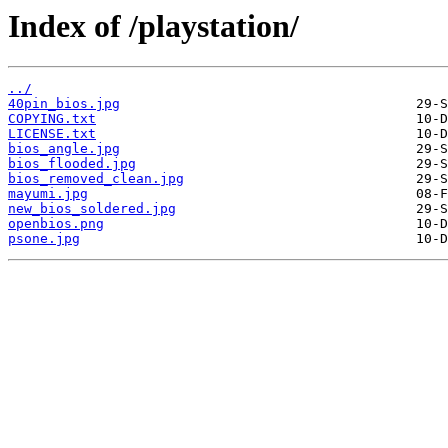
Index of /playstation/
../
40pin_bios.jpg
COPYING.txt
LICENSE.txt
bios_angle.jpg
bios_flooded.jpg
bios_removed_clean.jpg
mayumi.jpg
new_bios_soldered.jpg
openbios.png
psone.jpg