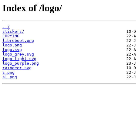
Index of /logo/
../
stickers/
COPYING
libreboot.png
logo.png
logo.svg
logo_grey.svg
logo_light.svg
logo_purple.png
raindeer.svg
s.png
sl.png