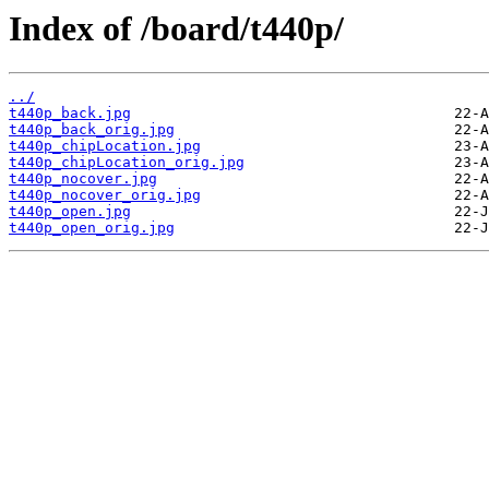
Index of /board/t440p/
../
t440p_back.jpg
t440p_back_orig.jpg
t440p_chipLocation.jpg
t440p_chipLocation_orig.jpg
t440p_nocover.jpg
t440p_nocover_orig.jpg
t440p_open.jpg
t440p_open_orig.jpg